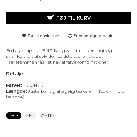
FØJ TIL KURV
Føj til ønskeliste
Sammenlign produkt
En bagstrap fra KENZINA giver et moderigtigt og
stilsikkert pift til selv den ældste taske i skabet.
Taskeremmen fås i et hav af farvekombinationer.
Detaljer
Farver:
Rød/Hvid
Længde:
Justerbar og aftagelig taskerem (125 cm i fuld
længde).
Tags:
red
,
white