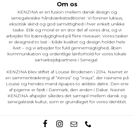
Om os
KENZINA er en fusion mellem dansk design og
senegalesiske håndværkstraditioner. Vi forener luksus,
eksotisk skind og god samvittighed i hver enkelt unikke
taske. Etik og moral er en stor del af vores dna, og vi
arbejder for bæredygtighed på flere niveauer: Vores tasker
er designed to last – både kvalitet og design holder hele
livet – og vi arbejder for fuld gennemsigtighed, åben
kommunikation og ordentlige lønforhold for vores lokale
samarbejdspartnere i Senegal.
KENZINA blev stiftet af Louise Brodersen i 2014. Navnet er
en sammentrækning af ”Kenza” og ”Inaya”, der navnene på
Louise og hendes mand Apapes to ældste døtre. Den ene
af pigerne er født i Danmark, den anden i Dakar. Navnet
KENZINA afspejler således det samspil mellem dansk og
senegalesisk kultur, som er grundlaget for vores identitet.